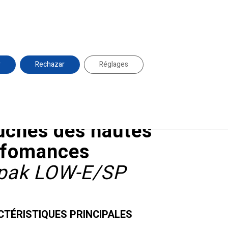
duglass@duglass.com | +34 976 108 008
ts
Entreprise
Projets
News
Contact
r
Rechazar
Réglages
uches des hautes
rfomances
ipak LOW-E/SP
TÉRISTIQUES PRINCIPALES