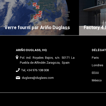
Verre fourni par Ariño Duglass
Factory 4.
ARIÑO DUGLASS, HQ
DÉLÉGAT
Pol. ind. Royales Bajos, s/n. 50171 La
Paris
Puebla de Alfindén Zaragoza, Spain
Londres
Tel, +34 976 108 008
EEUU
duglass@duglass.com
México