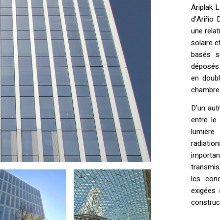
Ariplak 
d’Ariño 
une relat
solaire 
basés s
déposés s
en doubl
chambre
D’un aut
entre le 
lumière 
radiati
importa
transmiss
les cond
exigées 
construct