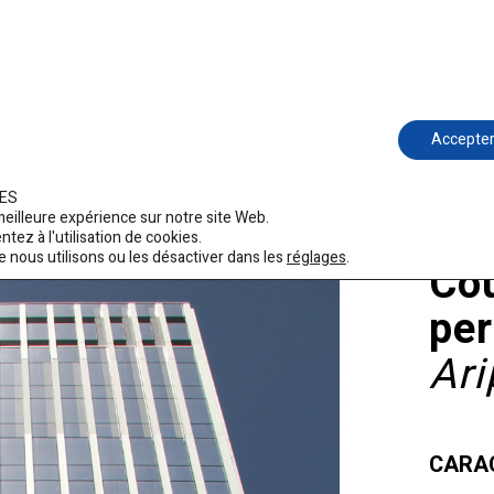
tecture
Ferroviaire
Ariño Design
R&D
Certifica
Accepte
IES
 meilleure expérience sur notre site Web.
tez à l'utilisation de cookies.
 nous utilisons ou les désactiver dans les
réglages
.
Co
pe
Ar
CARAC