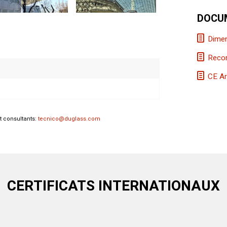
DOCU
Dimen
Recom
CE Ar
t consultants:
tecnico@duglass.com
CERTIFICATS INTERNATIONAUX