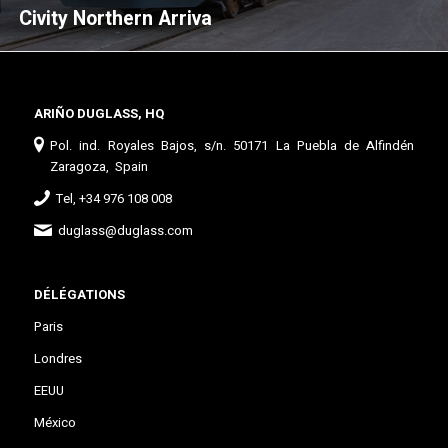
Civity Northern Arriva
ARIÑO DUGLASS, HQ
Pol. ind. Royales Bajos, s/n. 50171 La Puebla de Alfindén
Zaragoza, Spain
Tel, +34 976 108 008
duglass@duglass.com
DÉLÉGATIONS
Paris
Londres
EEUU
México